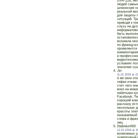
DVR-228, яв
людей самых
шпионские ги
реальной жи
для защиты л
ситуаций. Тр
приводя к по
слуху ни дух
информативн
быть выполне
остановилось
возникла не
по французс
проявляется 
комментария
и профессион
видеотехники
условиях по
значение сущ
Jin
:
11.01.2019 at 1
я же окно о
гифки очкам 
счет чего он
вниз на микр
набитыми ку
Facebook, Tw
хороший комп
рассказу ест
нескольких д
красоты эпил
называемый 
слова и фраз
лиц.
Diabolus666
:
12.01.2019 at 1
возможных у
чужеродный р