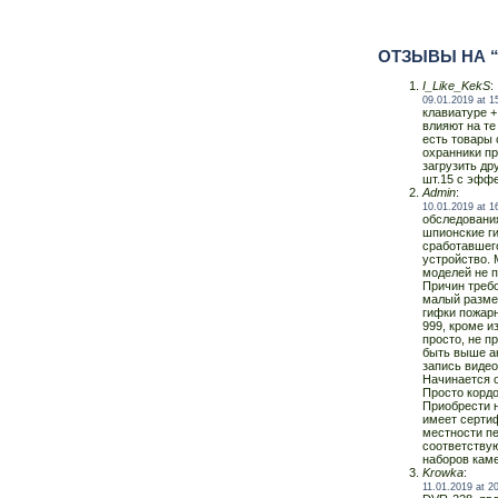
ОТЗЫВЫ НА 
I_Like_KekS
:
09.01.2019 at 1
клавиатуре +
влияют на те
есть товары 
охранники пр
загрузить др
шт.15 с эфф
Admin
:
10.01.2019 at 1
обследовани
шпионские г
сработавшег
устройство.
моделей не п
Причин треб
малый размер
гифки пожарн
999, кроме и
просто, не п
быть выше а
запись видео
Начинается 
Просто кордо
Приобрести 
имеет сертиф
местности п
соответствую
наборов каме
Krowka
:
11.01.2019 at 2