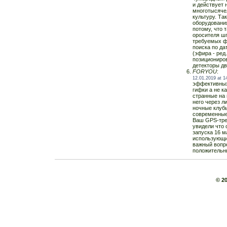
и действует 
многотысяче
культуру. Та
оборудовани
потому, что 
оросителя шп
требуемых ф
поиска по д
(эфира - ред
позициониров
детекторы д
FORYOU
:
12.01.2019 at 1
эффективных
гифки а не к
странные на 
него через л
ночные клуб
современные
Ваш GPS-тре
увидели что 
запуска 16 м
использующи
важный вопр
положительн
© 2