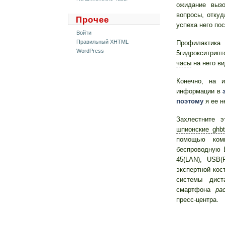
ожидание выз
вопросы, отку
Прочее
успеха него по
Войти
Правильный XHTML
Профилакти
WordPress
5гидрокситрип
часы
на него в
Конечно, на 
информации в
поэтому
я ее н
Захлестните 
шпионские ghb
помощью ко
беспроводную B
45(LAN), USB(
экспертной кос
системы дис
смартфона
ра
пресс-центра.