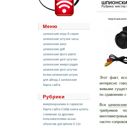
ШПИОНСКИ
Рубрика:
мистер 
Меню
шпионские игры 8 серия
шпионские штучки часы
шпионские кино
шпионские golf
шпионские фото patrol
шпионские gsm штучки
шпионские микро радио
шпионские gsm штучки
всяки шпионские штуки
Этот факт, и
для айпад 2 шпионские
интересно гов
Карта сайта
живыми сущест
по сравнению с
Рубрики
микронаушники в саранске
Все
шпионски
Карта сайта Сейф книга купить
требуемое п
слежение за другими
миллиметровы
пользователями аськи
часто
сопровож
объектив для iphone 6 12x