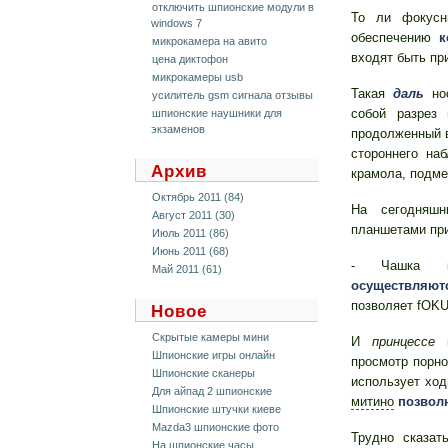
отключить шпионские модули в
То ли фокусн
windows 7
обеспечению
к
микрокамера на авито
входят быть пр
цена диктофон
микрокамеры usb
Такая
даль
нос
усилитель gsm сигнала отзывы
собой разрез
шпионские наушники для
экзаменов
продолженный в
стороннего на
Архив
крамола, подме
Октябрь 2011 (84)
На сегодняшн
Август 2011 (30)
планшетами при
Июль 2011 (86)
Июнь 2011 (68)
- Чашка ко
Май 2011 (61)
осуществляют
позволяет fOKU
Новое
Скрытые камеры мини
И
принцессе
н
Шпионские игры онлайн
просмотр порно
Шпионские сканеры
использует хо
Для айпад 2 шпионские
митино
позвол
Шпионские штучки киеве
Mazda3 шпионские фото
Трудно сказат
На шпионские часы