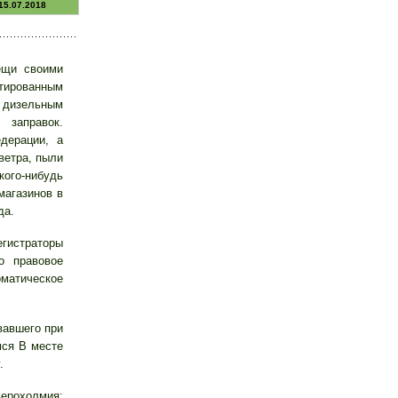
15.07.2018
ещи своими
нтированным
ь дизельным
заправок.
дерации, а
ветра, пыли
го-нибудь
магазинов в
да.
истраторы
о правовое
матическое
вавшего при
мся В месте
.
ерохолмия: