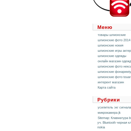
Меню
товары шпионские
шпионские фото 2014
шпионские нокия
шпионские игры актер
шпионские одежды
онлайн магазин одеж
шпионские фото некс
шпионские фонариwt
шпионские фото touar
интерент магазин
Карта сайта
Рубрики
усилитель экг сигнала
микрокамера jk
Sitemap: Клавиатура b
уч. Bluetooth черная 
nokia