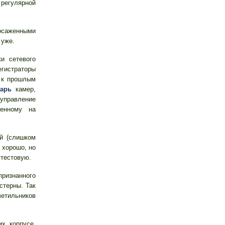
 регулярной
осаженными
 уже.
и сетевого
гистраторы
 к прошлым
арь
камер,
 управление
ленному на
й (слишком
 хорошо, но
 тестовую.
ризнанного
стерны. Так
етильников
х корпусе,