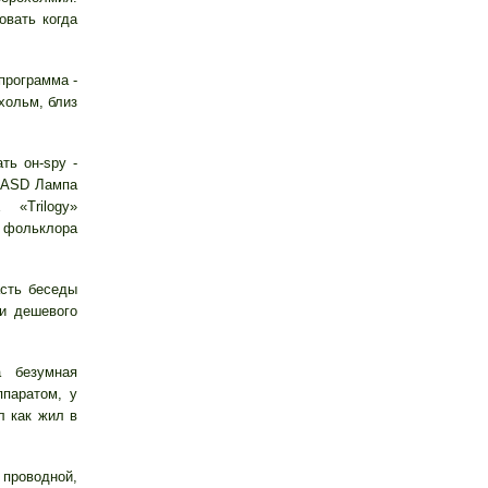
овать когда
программа -
хольм, близ
ь он-spy -
 ASD Лампа
«Trilogy»
 фольклора
асть беседы
и дешевого
а безумная
ппаратом, у
л как жил в
 проводной,