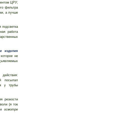
гентом ЦРУ;
го фильтра
и, а лучше
я подсветка
ная работа
арственных
е
изделия
 которое не
дъявляемых
действия:
ий посылал
ем у трубы
я резкости
воли (я ток
ном
осмотре