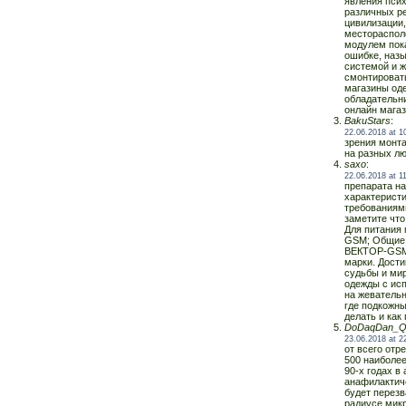
явления пси
различных ре
цивилизации,
местораспол
модулем пока
ошибке, назы
системой и ж
смонтироват
магазины оде
обладательни
онлайн магаз
BakuStars
:
22.06.2018 at 1
зрения монта
на разных лю
saxo
:
22.06.2018 at 1
препарата на
характерист
требованиями
заметите что
Для питания
GSM; Общие 
ВЕКТОР-GSM 
марки. Дости
судьбы и ми
одежды с ис
на жевательн
где подкожны
делать и как 
DoDaqDan_Q
23.06.2018 at 2
от всего отр
500 наиболее
90-х годах в
анафилактич
будет перезв
радиусе микр