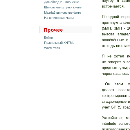
поутру, я зам
Для айпад 2 шпионские
встречается.
Шпионские штучки киеве
Mazda3 шпионские фото
По одной верси
На шпионские часы
протянул анало
(5МП, 3МП - 16
Прочее
вызова владе
Войти
влюблённые в
Правильный XHTML
отнюдь не отли
WordPress
Я не хотел п
не говорит о в
вредных ульт
через казалось
Об этом можно
делает восст
контролироват
стационарные 
учет GPRS тра
Устройство, 
interlude зол
психологиче