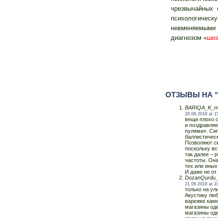
чрезвычайных 
психологиче
невменяемыми 
диагнозом «
шиз
ОТЗЫВЫ НА 
BARIQA_K_m
20.06.2018 at 1
вещи плохо с
и поздравля
пулями». Сиг
баллистическ
Позволяют с
поскольку вс
так далее – 
частоты. Она
тех или иных
И даже не о
DozanQurdu_
21.06.2018 at 1
только на ул
Акустику люб
варежке каме
магазины од
магазины оде