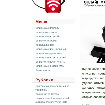
ОНЛАЙН М
Рубрика:
чудо шп
Меню
шпионские прибори
шпионские камни
шпионские штучкий
шпионские гифки
прослушка gsm
шпионские часы воронеж
шпионские ручки киев
шпионские штучки ручка
шпионские ручки купить
шпионские онлайн игры
видеонаблюден
Карта сайта
описание пре
маршрутах его
Рубрики
удовольствием,
программа для слежения за
холодов отра
трафиком
предприятиях т
слежение за грузом
старую
систем
самодельный усилитель wifi
сигнала для ноутбука 2011