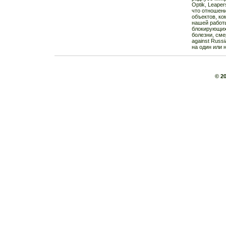
Optik, Leape
что отношени
объектов, ко
нашей работ
блокирующих
болезни, смер
against Rus
на один или 
© 2