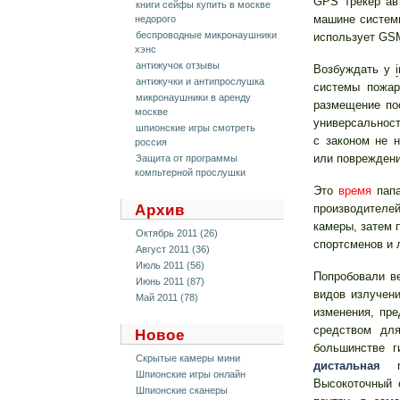
GPS трекер ав
книги сейфы купить в москве
машине систем
недорого
беспроводные микронаушники
использует GSM
хэнс
антижучок отзывы
Возбуждать у
антижучки и антипрослушка
системы пожар
микронаушники в аренду
размещение пос
москве
универсальност
шпионские игры смотреть
с законом не
россия
или повреждени
Защита от программы
компьтерной прослушки
Это
время
папа
Архив
производителей:
камеры, затем 
Октябрь 2011 (26)
спортсменов и 
Август 2011 (36)
Июль 2011 (56)
Попробовали в
Июнь 2011 (87)
видов излучени
Май 2011 (78)
изменения, пр
средством дл
Новое
большинстве 
Скрытые камеры мини
дистальная
re
Шпионские игры онлайн
Высокоточный 
Шпионские сканеры