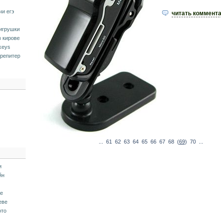
чи егэ
читать коммент
 игрушки
в кирове
keys
 репитер
...
61
62
63
64
65
66
67
68
(
69
)
70
...
и
йн
ие
еве
ото