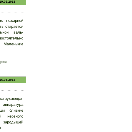
19.05.2018
ах пожарной
ть старается
мкой валь-
остоятельно
. Маленькие
арии
16.05.2018
агоухающая
 аппаратура
ши близкие
й нервного
ародышей
...