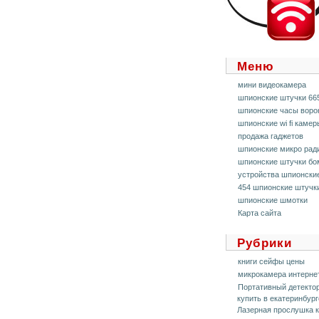
Меню
мини видеокамера
шпионские штучки 66
шпионские часы воро
шпионские wi fi камер
продажа гаджетов
шпионские микро рад
шпионские штучки б
устройства шпионски
454 шпионские штучк
шпионские шмотки
Карта сайта
Рубрики
книги сейфы цены
микрокамера интерне
Портативный детекто
купить в екатеринбург
Лазерная прослушка 