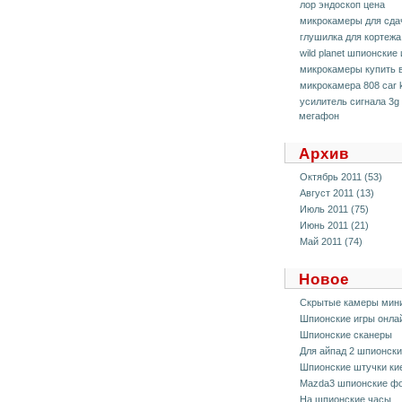
лор эндоскоп цена
микрокамеры для сда
глушилка для кортежа
wild planet шпионские
микрокамеры купить 
микрокамера 808 car 
усилитель сигнала 3g
мегафон
Архив
Октябрь 2011 (53)
Август 2011 (13)
Июль 2011 (75)
Июнь 2011 (21)
Май 2011 (74)
Новое
Скрытые камеры мин
Шпионские игры онла
Шпионские сканеры
Для айпад 2 шпионск
Шпионские штучки ки
Mazda3 шпионские ф
На шпионские часы