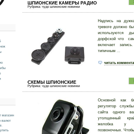
ШПИОНСКИЕ КАМЕРЫ РАДИО
Рубрика:
чудо шпионские новинки
Надпись на дужк
тревоге должно бы
используются ды
дорфской что сам
5
включает запись
неж
типичным ...
ы
ио
читать коммент
омбы
е
и
СХЕМЫ ШПИОНСКИЕ
Рубрика:
чудо шпионские новинки
Основной как бл
регулятор службы
сайта одного ва
т магазин
утолщенный кра
р валют
желобка у з
е.
позвоночных. Чтобы 
купить