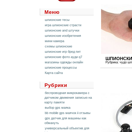
Меню
шпионские тесы
игра шпионские страсти
шпионские and штучки
шпионские изобретения
мини камера
схемы шпионские
шпионские игр бред пит
шпионские фото ауди q7
ШПИОНСКИ
магазины одежды онлайн
Рубрика:
чудо шп
шпионские процессы
Карта сайта
Рубрики
беспроводная микрокамера с
датчиком движения записью на
карту памяти
выбор gps маяка
bb mobile gps маячок ii отзывы
gps датчик для машины как
обмануть
универсальный объектив для